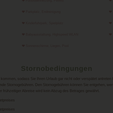
Fußbodenheizung, Pellets
Parkplatz, Endreinigung
Kinderfuhrpark, Spielplatz
Babyausstattung, Highspeed WLAN
Sonnenschirme, Liegen, Pool
Stornobedingungen
kommen, sodass Sie Ihren Urlaub gar nicht oder verspätet antreten
lgende Stornogebühren. Den Stornogebühren können Sie entgehen, wenn
er frühzeitiger Abreise wird kein Abzug des Betrages gewährt.
etpreises
etpreises