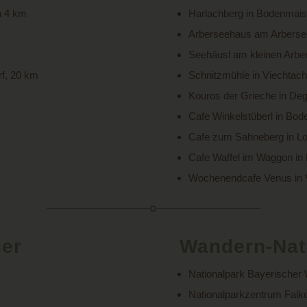
n 4 km
Harlachberg in Bodenmai
Arberseehaus am Arberse
Seehäusl am kleinen Arb
rf, 20 km
Schnitzmühle in Viechtac
Kouros der Grieche in De
Cafe Winkelstüberl in Bo
Cafe zum Sahneberg in L
Cafe Waffel im Waggon in
Wochenendcafe Venus in 
der
Wandern-Nat
Nationalpark Bayerischer
Nationalparkzentrum Falke