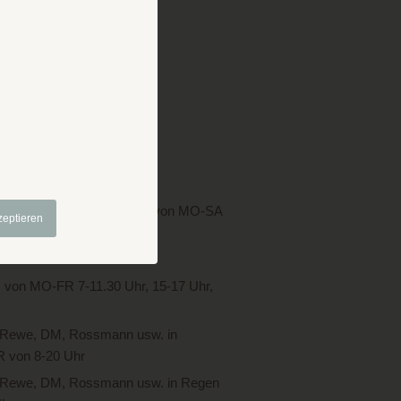
 der Nähe
 in Ruhmannsfelden, 7 km von MO-SA
zeptieren
 von MO-SA bis 8- 20 Uhr
m von MO-FR 7-11.30 Uhr, 15-17 Uhr,
, Rewe, DM, Rossmann usw. in
 von 8-20 Uhr
l, Rewe, DM, Rossmann usw. in Regen