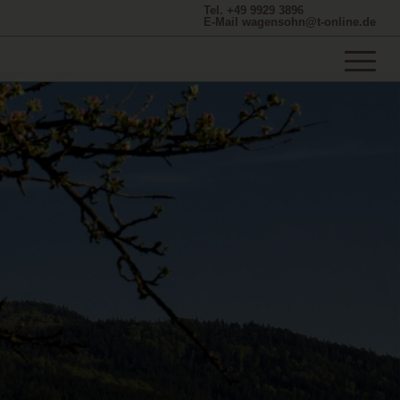
Tel. +49 9929 3896
E-Mail wagensohn@t-online.de