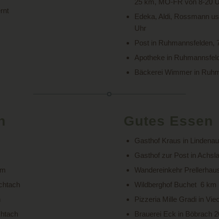
25 km, MO-FR von 8-20 
rnt
Edeka, Aldi, Rossmann us
Uhr
Post in Ruhmannsfelden, 7
Apotheke in Ruhmannsfeld
Bäckerei Wimmer in Ruhm
h
Gutes Essen
Gasthof Kraus in Lindena
Gasthof zur Post in Achsl
km
Wandereinkehr Prellerhaus
chtach
Wildberghof Buchet 6 km
m
Pizzeria Mille Gradi in Vi
chtach
Brauerei Eck in Böbrach 