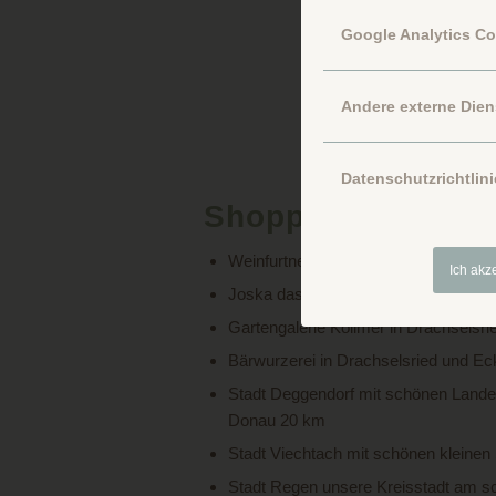
Google Analytics C
Andere externe Dien
Datenschutzrichtlini
Shopping-Schlend
Weinfurtner das Glasdorf in Arnbruc
Ich akz
Joska das Glasparadies in Bodenma
Gartengalerie Kollmer in Drachselsr
Bärwurzerei in Drachselsried und E
Stadt Deggendorf mit schönen Landes
Donau 20 km
Stadt Viechtach mit schönen kleinen
Stadt Regen unsere Kreisstadt am 