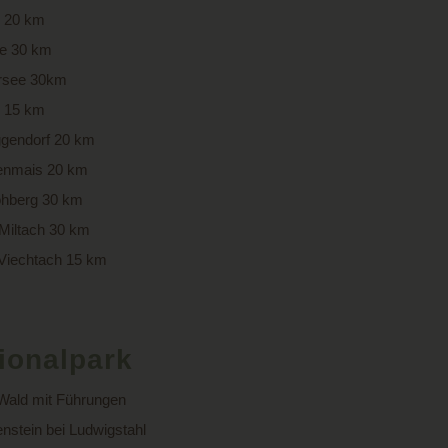
s 20 km
e 30 km
ersee 30km
h 15 km
ggendorf 20 km
denmais 20 km
ohberg 30 km
 Miltach 30 km
Viechtach 15 km
ionalpark
 Wald mit Führungen
nstein bei Ludwigstahl