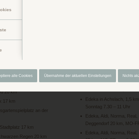
ookies
Brötchenservice auf Bestellung
Getränkeautomat mit Bier, Limo und Wasser
ste
Gastronomie im Ort, zu Fuß erreichbar
e
ern
Einkaufen in
k 20 km
Edeka, Norma und Penny
eptiere alle Cookies
Übernahme der aktuellen Einstellungen
Nichts ak
bis 8- 20 Uhr
is 20 km
Netto in Gotteszell, 7 km
ied 20 km
Edeka in Achslach, 1,5 k
ck 17 km
Sonntag 7.30 – 11 Uhr
gartenspielplatz an der
Edeka, Aldi, Norma, Real
Deggendorf 20 km, MO-FR
 Stadtplatz 17 km
Edeka, Aldi, Norma, Rea
schwarzen Regen 20 km