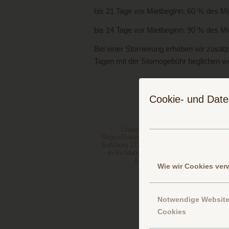
bis 21 Tage vor Mietbeginn: 60 % des Mi
bis 14 Tage vor Mietbeginn: 90 % des Mi
Bei einer Stornierung erheben wir zusä
Tagen mit der Stornogebühr beglichen 
Cookie- und Date
Lindenau liegt auf 650m Seehöhe. Ei
Regen/Freistaat Bayern. Zentral im Bayeri
Salzburg 177 km und Prag 223 km. Und so 
in Richtung Viechtach B11, links nach G
Lindenau. Gleich wieder rechts,
Wie wir Cookies ve
Notwendige Websit
B
Cookies