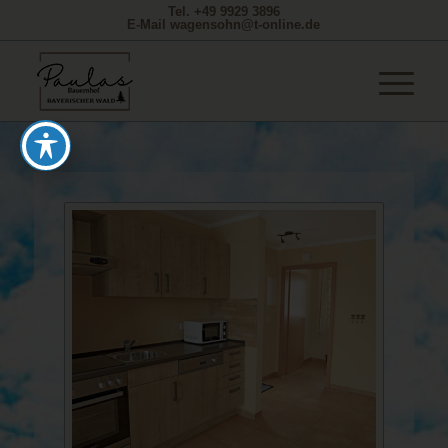
Tel. +49 9929 3896
E-Mail wagensohn@t-online.de