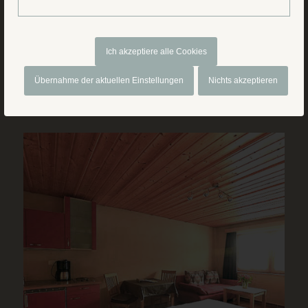
Ich akzeptiere alle Cookies
Übernahme der aktuellen Einstellungen
Nichts akzeptieren
Alessandra la Grande
€
875.00