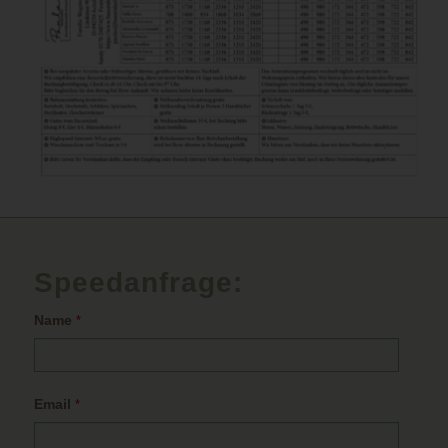
Speedanfrage:
Name
*
Email
*