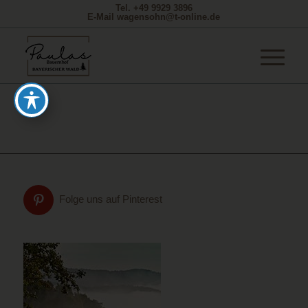
Tel. +49 9929 3896
E-Mail wagensohn@t-online.de
Folge uns auf Pinterest