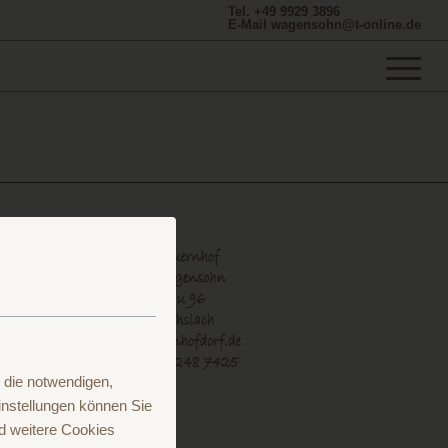
Tel. +49 9929 3896
E-Mail wagensohn@t-online.de
 die notwendigen,
nstellungen können Sie
d weitere Cookies