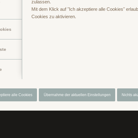
zulassen.
e
Mit dem Klick auf "Ich akzeptiere alle Cookies" erlaub
Cookies zu aktivieren.
ookies
ste
Anfragen oder Buchen
Anreise
Datenschutzerklärung
Gutschein
I
e
eptiere alle Cookies
Übernahme der aktuellen Einstellungen
Nichts ak