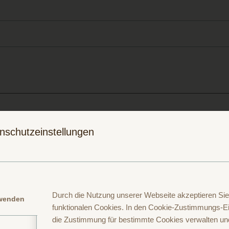
Folge uns auf
Folge uns auf
nschutzeinstellungen
Instagram
Facebook
Durch die Nutzung unserer Webseite akzeptieren Sie
rwenden
funktionalen Cookies. In den Cookie-Zustimmungs-Ei
die Zustimmung für bestimmte Cookies verwalten un