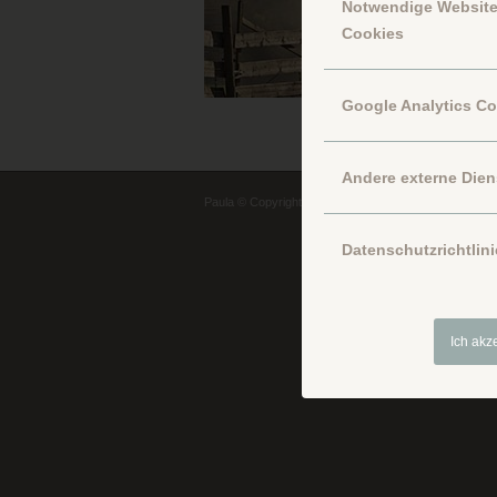
Notwendige Websit
Cookies
Google Analytics C
Andere externe Dien
Paula © Copyright
Datenschutzrichtlini
Ich akz