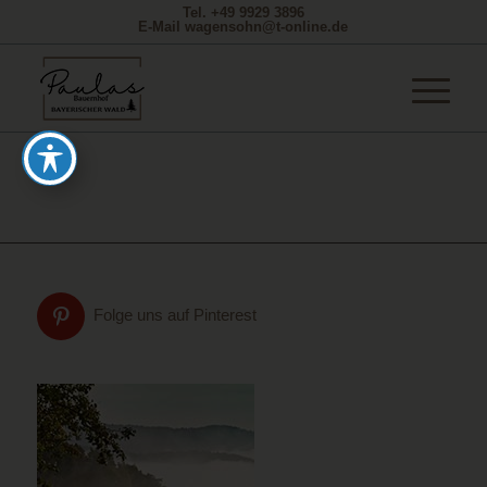
Tel. +49 9929 3896
E-Mail wagensohn@t-online.de
Folge uns auf Pinterest