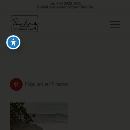
Tel. +49 9929 3896
E-Mail wagensohn@t-online.de
Folge uns auf Pinterest