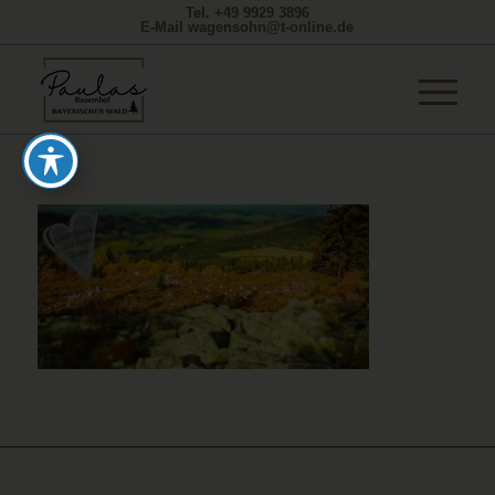
Tel. +49 9929 3896
E-Mail wagensohn@t-online.de