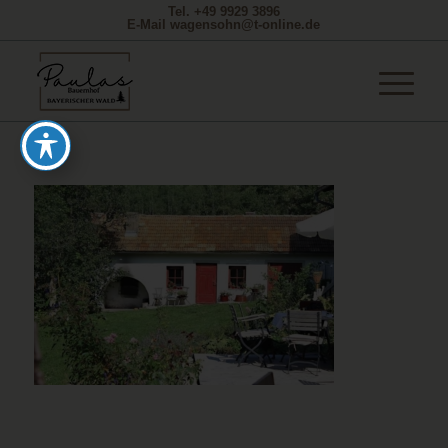
Tel. +49 9929 3896
E-Mail wagensohn@t-online.de