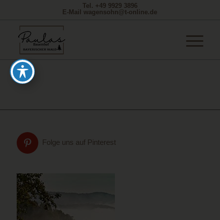
Tel. +49 9929 3896
E-Mail wagensohn@t-online.de
Folge uns auf Pinterest