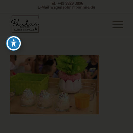
Tel. +49 9929 3896
E-Mail wagensohn@t-online.de