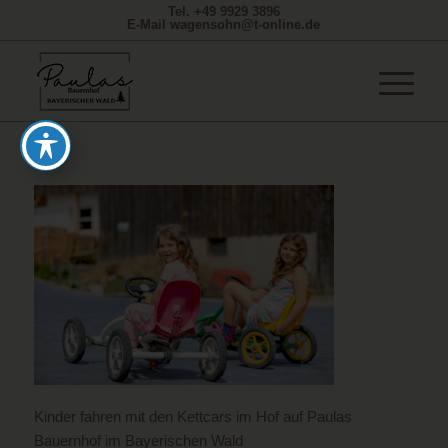
Tel. +49 9929 3896
E-Mail wagensohn@t-online.de
Kinder fahren mit den Kettcars im Hof auf Paulas
Bauernhof im Bayerischen Wald