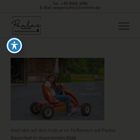
Tel. +49 9929 3896
E-Mail wagensohn@t-online.de
Kind sitzt auf dem Kettcar im Hofbereich auf Paulas
Bauernhof im Bayerischen Wald