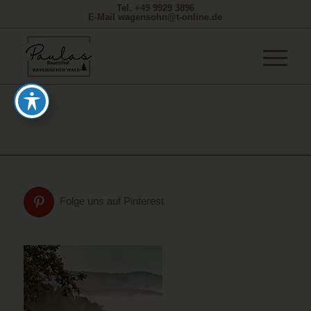
Tel. +49 9929 3896
E-Mail wagensohn@t-online.de
Folge uns auf Pinterest