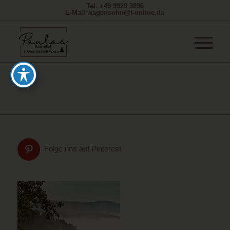
Tel. +49 9929 3896
E-Mail wagensohn@t-online.de
Folge uns auf Pinterest