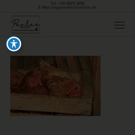
Tel. +49 9929 3896
E-Mail wagensohn@t-online.de