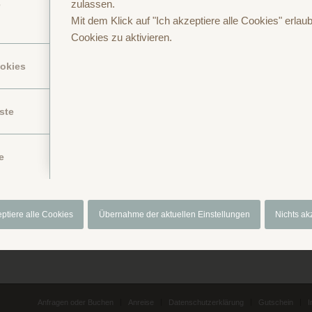
zulassen.
e
Mit dem Klick auf "Ich akzeptiere alle Cookies" erlaub
Cookies zu aktivieren.
Folge uns auf
Folge uns auf
Instagram
Facebook
ookies
ste
e
eptiere alle Cookies
Übernahme der aktuellen Einstellungen
Nichts ak
Anfragen oder Buchen
Anreise
Datenschutzerklärung
Gutschein
I