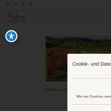
Cookie- und Date
Galloways auf der grünen Wiese bei So
Wie wir Cookies ve