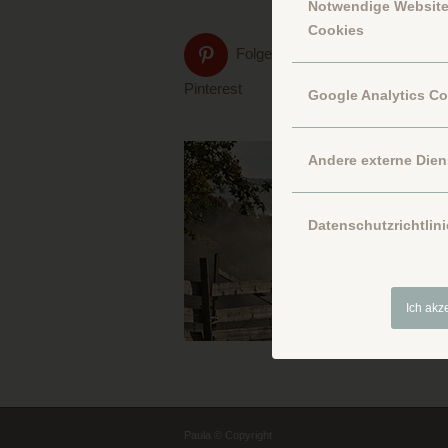
Notwendige Websit
Cookies
Folge uns auf
Pinterest
Google Analytics C
Andere externe Dien
Datenschutzrichtlini
Ich akz
Paula © Copyright