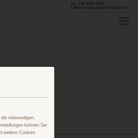
Tel. +49 9929 3896
E-Mail wagensohn@t-online.de
erischen Wald
 die notwendigen,
nstellungen können Sie
d weitere Cookies