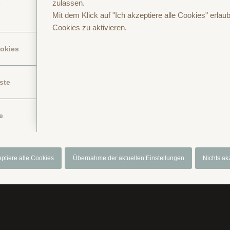
zulassen.
e
Mit dem Klick auf "Ich akzeptiere alle Cookies" erlaub
Cookies zu aktivieren.
ookies
ste
Anfragen oder Buchen
Anreise
Datenschutzerklärung
Gutschein
I
e
eptiere alle Cookies
Übernahme der aktuellen Einstellungen
Nichts ak