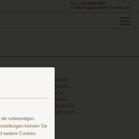
Tel. +49 9929 3896
E-Mail wagensohn@t-online.de
 die notwendigen,
nstellungen können Sie
d weitere Cookies