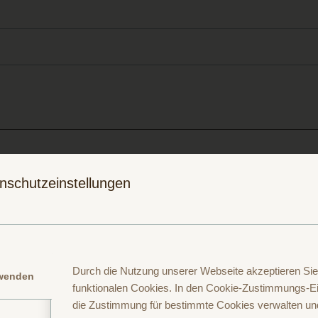
Folge uns auf
Folge uns auf
nschutzeinstellungen
Instagram
Facebook
Durch die Nutzung unserer Webseite akzeptieren Sie
rwenden
funktionalen Cookies. In den Cookie-Zustimmungs-Ei
die Zustimmung für bestimmte Cookies verwalten un