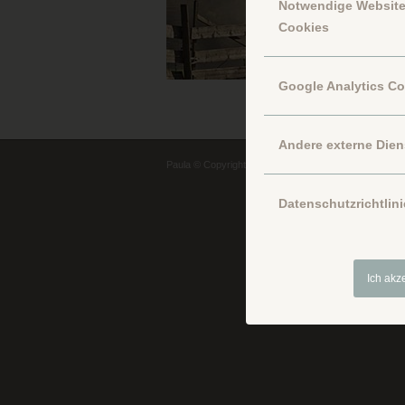
Notwendige Websit
Cookies
Google Analytics C
Andere externe Dien
Paula © Copyright
Datenschutzrichtlini
Ich akz