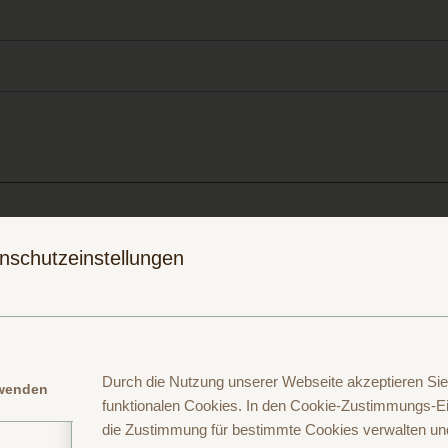
Folge uns auf
Folge uns auf
nschutzeinstellungen
Instagram
Facebook
Durch die Nutzung unserer Webseite akzeptieren Sie
rwenden
funktionalen Cookies. In den Cookie-Zustimmungs-Ei
die Zustimmung für bestimmte Cookies verwalten un