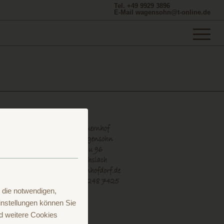
Tel. +49 9929 3896
E-Mail wagensohn@t-online.de
 die notwendigen,
nstellungen können Sie
d weitere Cookies