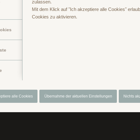
zulassen.
e
Mit dem Klick auf "Ich akzeptiere alle Cookies" erlaub
Cookies zu aktivieren.
ookies
ste
Anfragen oder Buchen
Anreise
Datenschutzerklärung
Gutschein
I
e
eptiere alle Cookies
Übernahme der aktuellen Einstellungen
Nichts ak