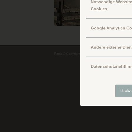
Notwendige Websit
Cookies
Google Analytics C
Andere externe Dien
Paula © Copyright
Datenschutzrichtlini
Ich akz