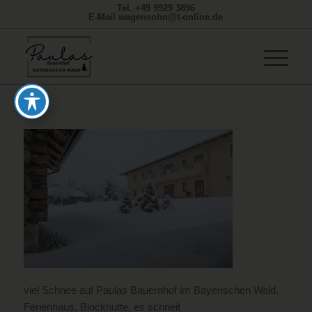
Tel. +49 9929 3896
E-Mail wagensohn@t-online.de
viel Schnee auf Paulas Bauernhof im Bayerischen Wald,
Ferienhaus, Blockhütte, es schneit