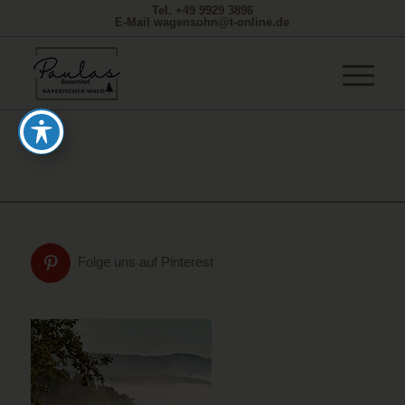
Tel. +49 9929 3896
E-Mail wagensohn@t-online.de
Folge uns auf Pinterest