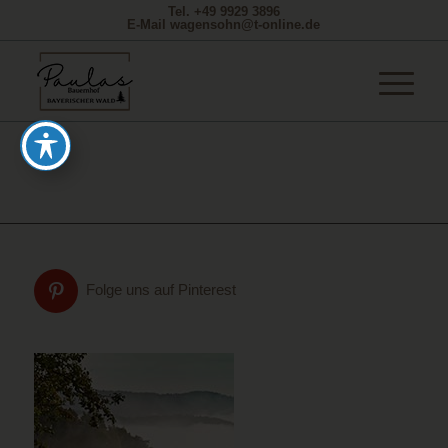
Tel. +49 9929 3896
E-Mail wagensohn@t-online.de
Folge uns auf Pinterest