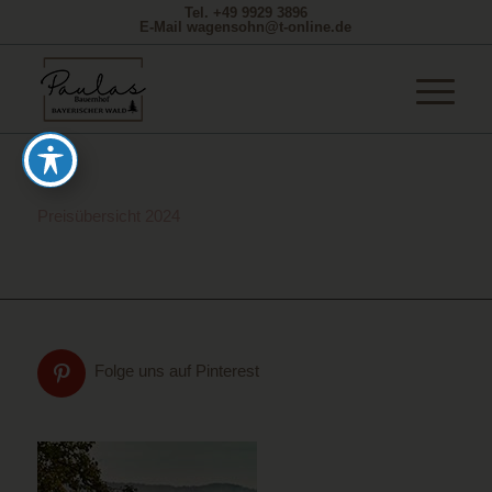
Tel. +49 9929 3896
E-Mail wagensohn@t-online.de
Preisübersicht 2024
Folge uns auf Pinterest