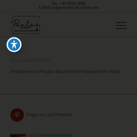
Tel. +49 9929 3896
E-Mail wagensohn@t-online.de
Preisübersicht 2023
Preisübersicht Paulas Bauernhof im Bayerischen Wald
Folge uns auf Pinterest