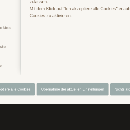
zulassen.
e
Mit dem Klick auf "Ich akzeptiere alle Cookies" erlaub
Cookies zu aktivieren.
ookies
ste
Anfragen oder Buchen
Anreise
Datenschutzerklärung
Gutschein
I
e
eptiere alle Cookies
Übernahme der aktuellen Einstellungen
Nichts ak