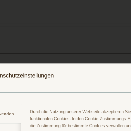
Folge uns auf
Folge uns auf
nschutzeinstellungen
Instagram
Facebook
Durch die Nutzung unserer Webseite akzeptieren Sie
rwenden
funktionalen Cookies. In den Cookie-Zustimmungs-Ei
die Zustimmung für bestimmte Cookies verwalten un