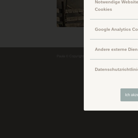
Notwendige Websit
Cookies
Google Analytics C
Andere externe Dien
Paula © Copyright
Datenschutzrichtlini
Ich akz