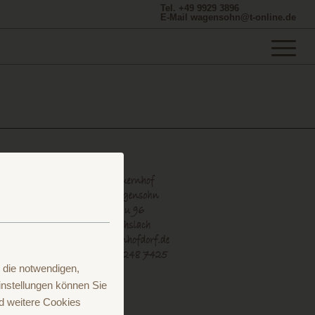
Tel. +49 9929 3896
E-Mail wagensohn@t-online.de
 die notwendigen,
nstellungen können Sie
d weitere Cookies