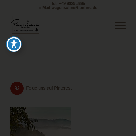
Tel. +49 9929 3896
E-Mail wagensohn@t-online.de
Folge uns auf Pinterest