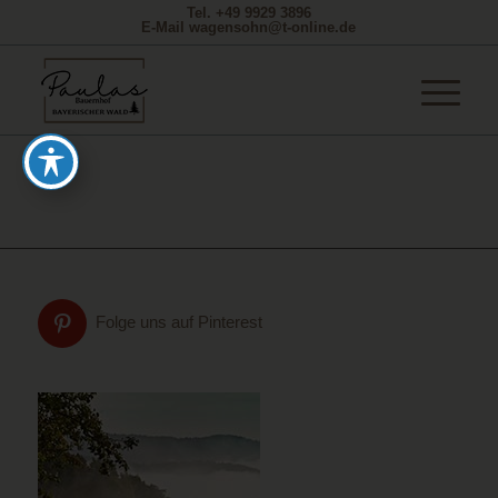
Tel. +49 9929 3896
E-Mail wagensohn@t-online.de
Folge uns auf Pinterest