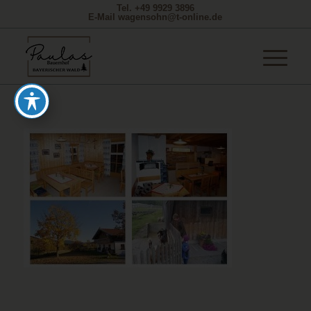
Tel. +49 9929 3896
E-Mail wagensohn@t-online.de