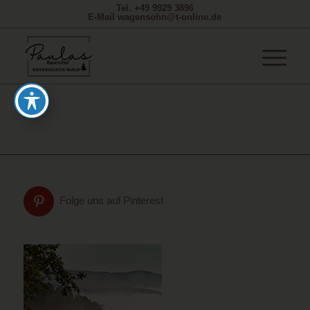
Tel. +49 9929 3896
E-Mail wagensohn@t-online.de
Folge uns auf Pinterest