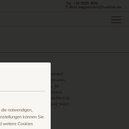
Tel. +49 9929 3896
E-Mail wagensohn@t-online.de
 die notwendigen,
nstellungen können Sie
d weitere Cookies