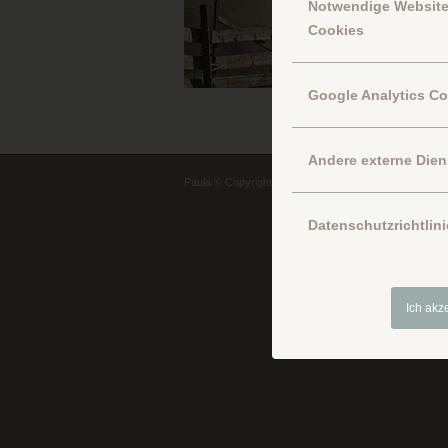
Notwendige Websit
Cookies
Google Analytics C
Andere externe Dien
Paula © Copyright
Datenschutzrichtlini
Ich akz