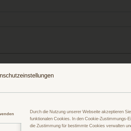
Folge uns auf
Folge uns auf
nschutzeinstellungen
Instagram
Facebook
Durch die Nutzung unserer Webseite akzeptieren Sie
rwenden
funktionalen Cookies. In den Cookie-Zustimmungs-Ei
die Zustimmung für bestimmte Cookies verwalten un