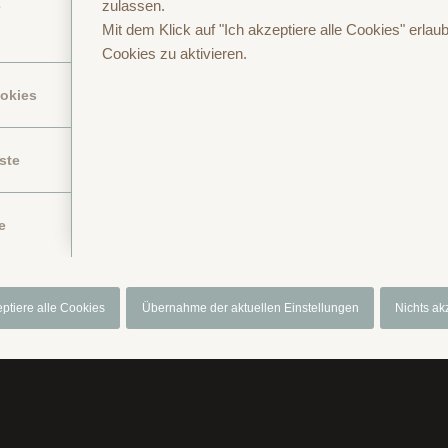
zulassen.
e
Mit dem Klick auf "Ich akzeptiere alle Cookies" erlaub
Cookies zu aktivieren.
ookies
ste
Anfragen oder Buchen
Anreise
Datenschutzerklärung
Gutschein
I
e
eptiere alle Cookies
Übernahme der aktuellen Einstellungen
Nichts ak