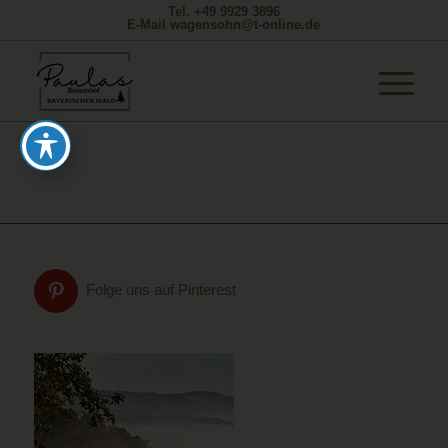
Tel. +49 9929 3896
E-Mail wagensohn@t-online.de
Folge uns auf Pinterest